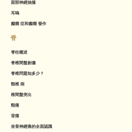
面部神經抽搐
耳嗚
癲癇 症和癲癇 發作
脊
脊柱概述
脊椎間盤創傷
脊椎問題知多少？
頸椎 病
椎間盤突出
頸痛
背痛
坐骨神經痛的全面認識