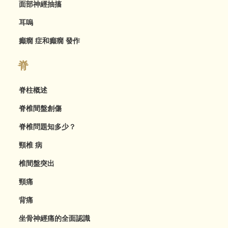
面部神經抽搐
耳嗚
癲癇 症和癲癇 發作
脊
脊柱概述
脊椎間盤創傷
脊椎問題知多少？
頸椎 病
椎間盤突出
頸痛
背痛
坐骨神經痛的全面認識