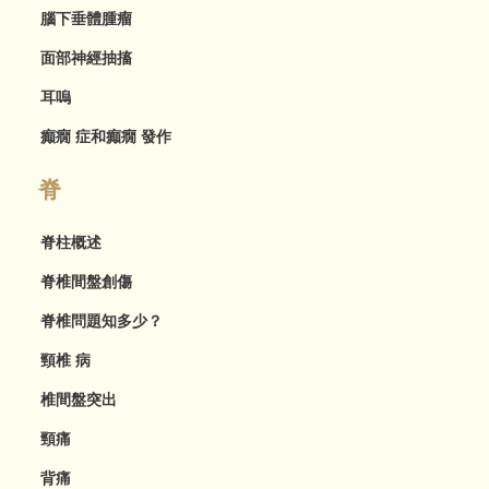
腦下垂體腫瘤
面部神經抽搐
耳嗚
癲癇 症和癲癇 發作
脊
脊柱概述
脊椎間盤創傷
脊椎問題知多少？
頸椎 病
椎間盤突出
頸痛
背痛