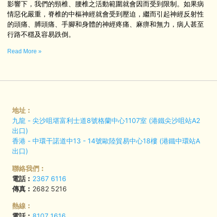
影響下，我們的頸椎、腰椎之活動範圍就會因而受到限制。如果病
情惡化嚴重，脊椎的中樞神經就會受到壓迫，繼而引起神經反射性
的頭痛、膊頭痛、手腳和身體的神經疼痛、麻痹和無力，病人甚至
行路不穩及容易跌倒。
Read More »
地址︰
九龍 - 尖沙咀堪富利士道8號格蘭中心1107室 (港鐵尖沙咀站A2
出口)
香港 - 中環干諾道中13 - 14號歐陸貿易中心18樓 (港鐵中環站A
出口)
聯絡我們︰
電話︰
2367 6116
傳真︰
2682 5216
熱線︰
電話︰
8107 1616