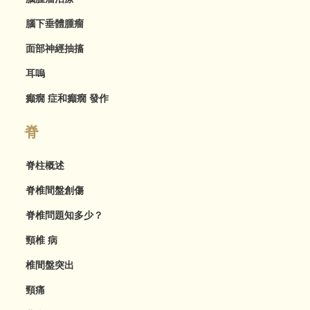
腦下垂體腫瘤
面部神經抽搐
耳嗚
癲癇 症和癲癇 發作
脊
脊柱概述
脊椎間盤創傷
脊椎問題知多少？
頸椎 病
椎間盤突出
頸痛